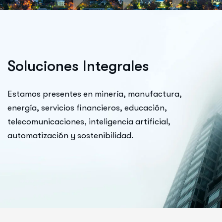
S
o
l
u
c
i
o
n
e
s
I
n
t
e
g
r
a
l
e
s
Estamos presentes en minería, manufactura,
energía, servicios financieros, educación,
telecomunicaciones, inteligencia artificial,
automatización y sostenibilidad.