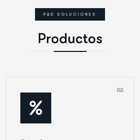
PAD SOLUCIONES
P
r
o
d
u
c
t
o
s
02.