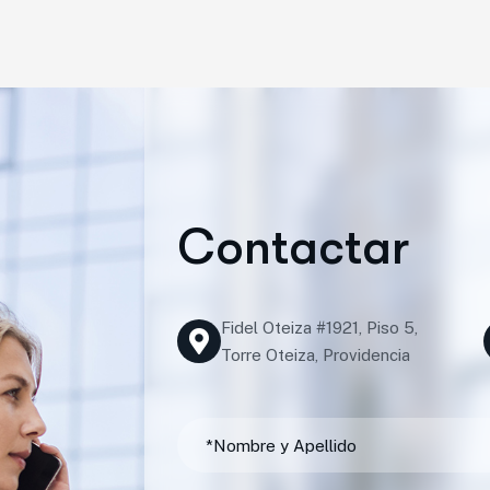
C
o
n
t
a
c
t
a
r
Fidel Oteiza #1921, Piso 5,
Torre Oteiza, Providencia