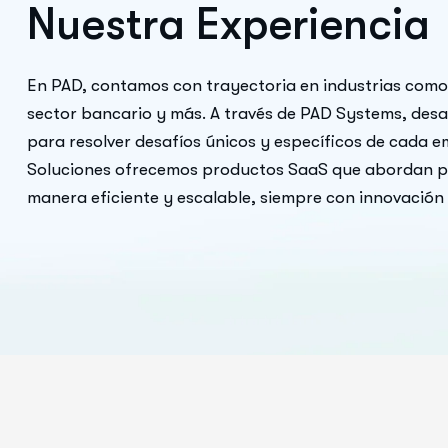
N
u
e
s
t
r
a
E
x
p
e
r
i
e
n
c
i
a
En PAD, contamos con trayectoria en industrias como 
sector bancario y más. A través de PAD Systems, des
para resolver desafíos únicos y específicos de cada 
Soluciones ofrecemos productos SaaS que abordan p
manera eficiente y escalable, siempre con innovación 