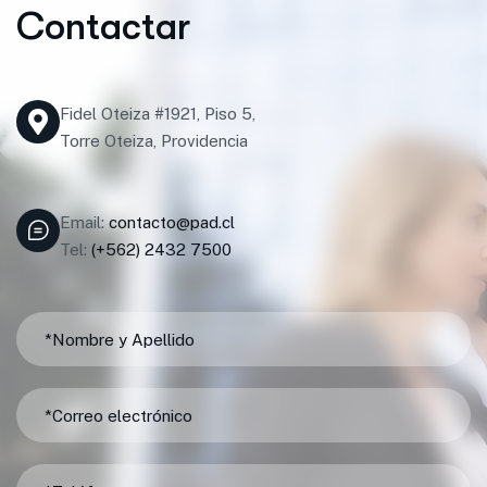
C
o
n
t
a
c
t
a
r
Fidel Oteiza #1921, Piso 5,
Torre Oteiza, Providencia
Email:
contacto@pad.cl
Tel:
(+562) 2432 7500