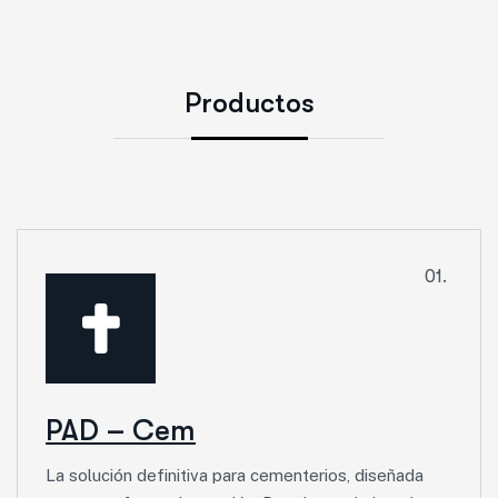
P
r
o
d
u
c
t
o
s
01.
PAD – Cem
La solución definitiva para cementerios, diseñada