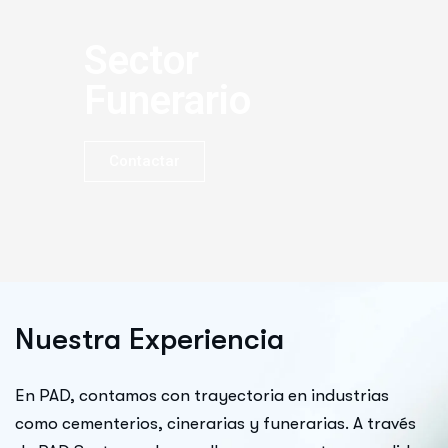
Sector
Funerario
Contactar
N
u
e
s
t
r
a
E
x
p
e
r
i
e
n
c
i
a
En PAD, contamos con trayectoria en industrias
como cementerios, cinerarias y funerarias. A través